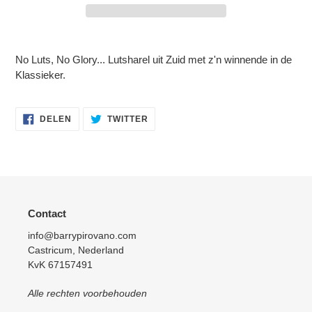
Product
toegevoegen
No Luts, No Glory... Lutsharel uit Zuid met z'n winnende in de
aan
Klassieker.
je
winkelwagen
DELEN
TWITTEREN
DELEN
TWITTER
OP
OP
FACEBOOK
TWITTER
Contact
info@barrypirovano.com
Castricum, Nederland
KvK 67157491
Alle rechten voorbehouden