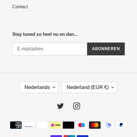
Contact
Stay tuned zo heel nu en dan...
ABONNEREN
T
L
Nederlands
Nederland (EUR €)
A
A
A
N
L
D
Twitter
Instagram
/
R
Betaalmethoden
E
G
I